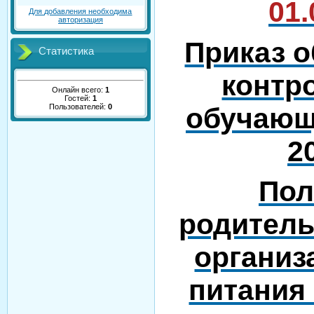
01.
Для добавления необходима
авторизация
Приказ о
Статистика
контр
Онлайн всего:
1
Гостей:
1
обучающи
Пользователей:
0
2
Пол
родитель
организ
питания