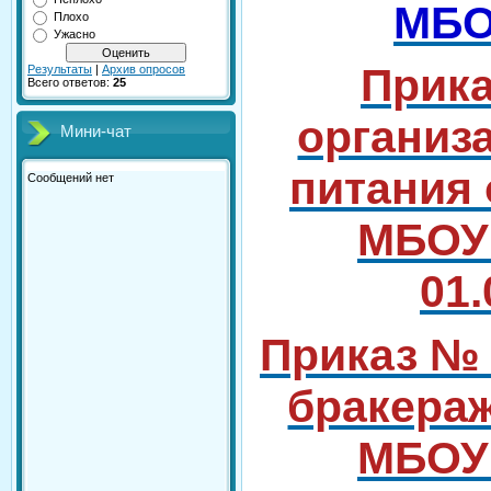
МБО
Плохо
Ужасно
Прика
Результаты
|
Архив опросов
Всего ответов:
25
организ
Мини-чат
питания
МБОУ
01.
Приказ № 
бракера
МБОУ