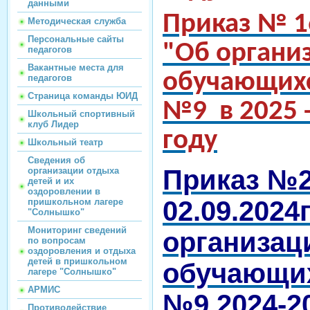
данными
Приказ № 16
Методическая служба
Персональные сайты
"Об органи
педагогов
Вакантные места для
обучающих
педагогов
Страница команды ЮИД
№9 в 2025 
Школьный спортивный
клуб Лидер
году
Школьный театр
Сведения об
Приказ №2
организации отдыха
детей и их
оздоровлении в
02.09.2024
пришкольном лагере
"Солнышко"
Мониторинг сведений
организац
по вопросам
оздоровления и отдыха
детей в пришкольном
обучающи
лагере "Солнышко"
АРМИС
№9 2024-2
Противодействие