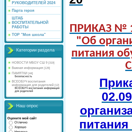
РУКОВОДИТЕЛЕЙ 2024
Парта героя
ШТАБ
ВОСПИТАТЕЛЬНОЙ
ПРИКАЗ № 1
РАБОТЫ
ТОР "Моя школа"
"Об орган
питания о
Категории раздела
НОВОСТИ МБОУ СШ 9
[319]
Важная информация
[126]
ПАМЯТКИ
[44]
Безопасность
Прик
ВСЕОБУЧ воспитания
информация для родителей
[12]
ВСЕОБУЧ воспитания информация
для родителей
02.0
Наш опрос
организ
Оцените мой сайт
питания
Отлично
Хорошо
Неплохо