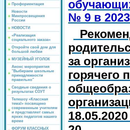
обучающи
Профориентация
Новости
№ 9 в 2023
Минпросвещения
России
НОВОСТИ
Рекомен
«Реализация
социального заказа»
родитель
Откройте свой дом для
большой любви
за органи
МУЗЕЙНЫЙ УГОЛОК
Анонс мероприятия
горячего 
"Выбираем школьные
принадлежности
правильно"
общеобра
Сводные сведения о
результатах СОУТ
организац
Телешоу «Классная
тема!» посвящено
современным учителям
18.05.2020
и представляет самых
ярких педагогов нашего
време
20
ФОРУМ КЛАССНЫХ