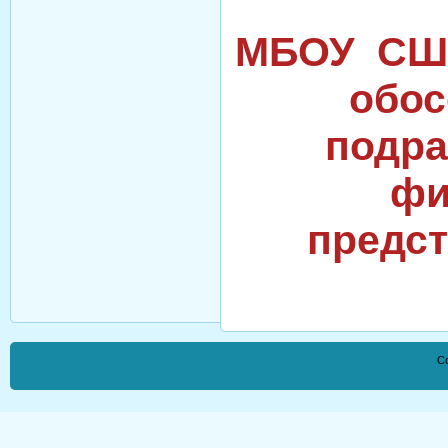
МБОУ СШ 
обо
подра
фи
предст
Co