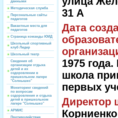
улица Жел
данными
Методическая служба
31 А
Персональные сайты
педагогов
Дата созд
Вакантные места для
педагогов
образоват
Страница команды ЮИД
Школьный спортивный
клуб Лидер
организац
Школьный театр
1975 года.
Сведения об
организации отдыха
детей и их
школа при
оздоровлении в
пришкольном лагере
"Солнышко"
первых уч
Мониторинг сведений
по вопросам
оздоровления и отдыха
Директор 
детей в пришкольном
лагере "Солнышко"
Корниенко
АРМИС
Противодействие