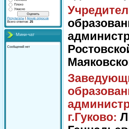
Плохо
Учредител
Ужасно
Результаты
|
Архив опросов
образован
Всего ответов:
25
администра
Мини-чат
Ростовско
Маяковског
Заведующ
образован
админист
г.Гуково:
Л