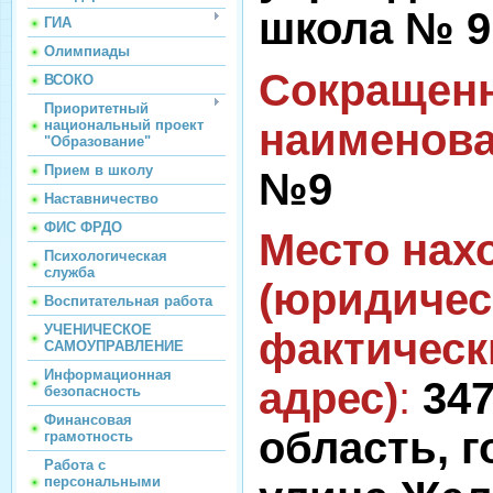
школа № 9
ГИА
Олимпиады
Сокращен
ВСОКО
Приоритетный
наименов
национальный проект
"Образование"
Прием в школу
№9
Наставничество
ФИС ФРДО
Место нах
Психологическая
служба
(юридичес
Воспитательная работа
УЧЕНИЧЕСКОЕ
фактическ
САМОУПРАВЛЕНИЕ
Информационная
адрес)
:
347
безопасность
Финансовая
область, г
грамотность
Работа с
персональными