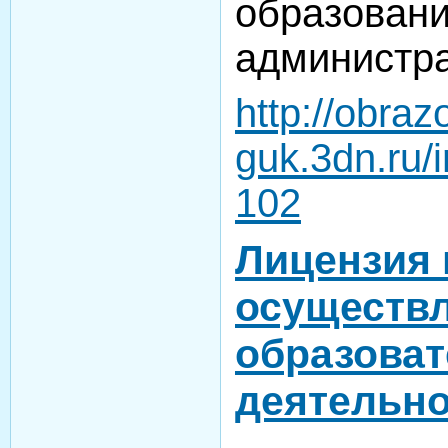
образован
администра
http://obraz
guk.3dn.ru/
102
Лицензия 
осуществ
образова
деятельн