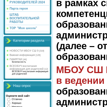
в рамках 
РУКОВОДИТЕЛЕЙ 2024
Парта героя
компетенц
ШТАБ
ВОСПИТАТЕЛЬНОЙ
образован
РАБОТЫ
ТОР "Моя школа"
администр
Категории раздела
(далее – о
НОВОСТИ МБОУ СШ 9
[319]
образован
Важная информация
[126]
ПАМЯТКИ
[44]
Безопасность
ВСЕОБУЧ воспитания
МБОУ СШ 
информация для родителей
[12]
ВСЕОБУЧ воспитания информация
для родителей
в ведении
Наш опрос
образован
Оцените мой сайт
администра
Отлично
Хорошо
Неплохо