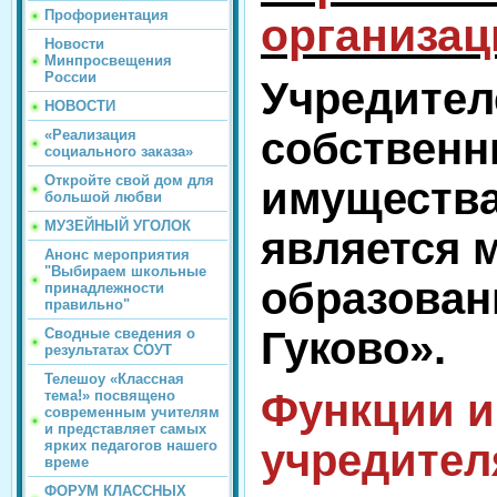
Профориентация
организац
Новости
Минпросвещения
России
Учредител
НОВОСТИ
собственн
«Реализация
социального заказа»
Откройте свой дом для
имуществ
большой любви
МУЗЕЙНЫЙ УГОЛОК
является 
Анонс мероприятия
"Выбираем школьные
образован
принадлежности
правильно"
Гуково».
Сводные сведения о
результатах СОУТ
Телешоу «Классная
Функции и
тема!» посвящено
современным учителям
и представляет самых
учредител
ярких педагогов нашего
време
ФОРУМ КЛАССНЫХ