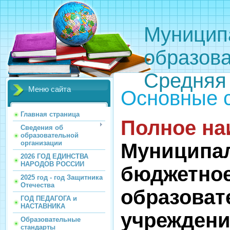
Муницип
образов
Средняя
Меню сайта
Основные 
Главная страница
Полное на
Сведения об
образовательной
организации
Муниципа
2026 ГОД ЕДИНСТВА
НАРОДОВ РОССИИ
бюджетно
2025 год - год Защитника
Отечества
образоват
ГОД ПЕДАГОГА и
НАСТАВНИКА
учреждени
Образовательные
стандарты