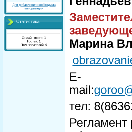
Геннадьев
Для добавления необходима
авторизация
Заместите
Статистика
заведующе
Онлайн всего:
1
Марина В
Гостей:
1
Пользователей:
0
obrazovani
E-
mail:
goroo@
тел: 8(863
Регламент